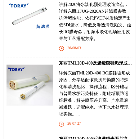
讲解2026海水淡化预处理改造痛点，
详解东丽HFUG-2020AN超滤膜参数、
抗污堵性能，依托PVDF材质稳定产出
低SDI进水，降低反渗透清洗频次、延
长RO膜寿命，附海水淡化现场应用效
果与工艺搭配方案。...
26-08-03
东丽TML20D-400反渗透膜硅垢形成原因与特殊清洗
详解东丽TML20D-400 RO膜硅垢形成
原因，分享适配该款抗污染膜的特殊
化学清洗配比、操作流程，区分硅垢
与普通水垢污染特征，附硅垢预防运
维标准，解决膜压差升高、产水量衰
减难题，适配纯水、地下水水处理现
场实操。...
26-07-27
东丽TML20D-400反渗透膜表面划痕、损伤原因