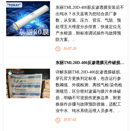
东丽TML20D-400新反渗透膜安装后不
出纯水？水天蓝将为您结合原厂参
数，从安装、压力、背压、气阻、预
处理五大维度分步排查，快速定位无
产水根源，附标准调试操作与故障预
防方案。...
26-07-20
东丽TML20D-400反渗透膜元件破损、穿孔更换标准
详解东丽TML20D-400反渗透膜破损、
穿孔官方更换判定标准，包含运行参
数阈值、外观检测、离线气检/染色检
测规范，区分密封渗漏与膜片本体破
损，明确不可逆损伤更换边界，附更
换操作步骤与故障预防措施，适配工
业中水、纯水系统运维人员参考。...
26-07-02