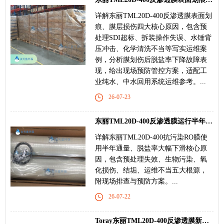
详解东丽TML20D-400反渗透膜表面划
痕、膜层损伤四大核心原因，包含预
处理SDI超标、拆装操作失误、水锤背
压冲击、化学清洗不当等写实运维案
例，分析膜划伤后脱盐率下降故障表
现，给出现场预防管控方案，适配工
业纯水、中水回用系统运维参考。...
26-07-23
东丽TML20D-400反渗透膜运行半年性能骤降原因
详解东丽TML20D-400抗污染RO膜使
用半年通量、脱盐率大幅下滑核心原
因，包含预处理失效、生物污染、氧
化损伤、结垢、运维不当五大根源，
附现场排查与预防方案。...
26-07-22
Toray东丽TML20D-400反渗透膜新膜安装后不出水故障排查