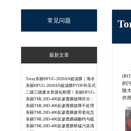
常见问题
T
最新文章
(R
Toray东丽HFUG-2020AN超滤膜｜海水
的
RO脱盐预处理工业生产废水循环回用
东丽HFUG-2020AN超滤膜PVDF外压式
除
膜组件
超滤膜饮用水工业用水预处理专用膜
二级三级废水资源化刚需！东丽HFUG-
作用
2020AN超滤膜破解污水膜污堵痛点
东丽TML20D-400反渗透膜故障区分：
哪些可自修、哪些必须返厂维修
东丽TML20D-400反渗透膜故障不处理
会有哪些后果？膜污堵/氧化/渗漏长期
东丽TML20D-400反渗透膜疲劳老化怎
运行危害
么判断？更换标准与实操检测方法
东丽TML20D-400反渗透膜碳酸钙与硫
酸钙结垢区别、成因及清洗方案
东丽TML20D-400反渗透膜铁锰污染清