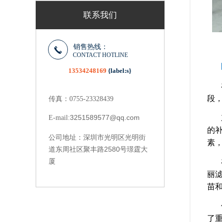
联系我们
销售热线：
CONTACT HOTLINE
13534248169
{label:s}
段
传真：0755-23328439
3251589577@qq.com
E-mail:
的
深圳市光明区光明街
公司地址：
素
道东周社区聚丰路2580号璟霆大
厦
丽
苗
了