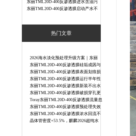
洗去除方案｜实操步骤
东丽TML20D-400反渗透膜进水含油污
染清洗方法｜油污膜清洗步骤
东丽TML20D-400反渗透膜启动产水不
合格快速处理方法
热门文章
2026海水淡化预处理升级方案｜东丽
HFUG-2020AN超滤膜守护RO系统稳定
东丽TML20D-400反渗透膜硅垢成因与
运行
专用清洗方案
东丽TML20D-400反渗透膜表面划痕损
伤原因｜膜划伤故障解决办法
东丽TML20D-400反渗透膜运行半年性
能骤降原因及解决办法
东丽TML20D-400反渗透膜新装不出水
故障排查｜TORAY8寸RO膜无产水解
东丽TML20D-400反渗透膜破损穿孔更
决办法
换标准｜检测判定与更换流程
Toray东丽TML20D-400反渗透膜流量忽
高忽不稳定故障处理方法
东丽TML20D-400反渗透膜预处理失效
故障解决方法
东丽TML20D-400反渗透膜浓水回流不
畅故障排查｜原因与解决办法
晶体管密度+53.5%，麒麟2026超纯水
RO膜东丽TM720D-400抗污染更强-水
天蓝