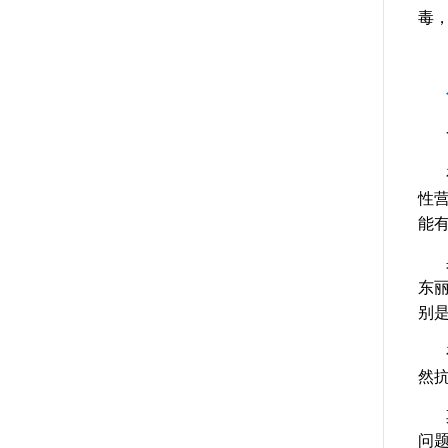
毒
性
能
东
别
然
问