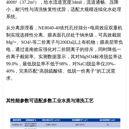
400ft²（37.2m²），给水流道宽度34mil，流道通畅、压降
小，耐污性与清洗恢复性优异，适配大规模连续化水处理
系统。
从分离原理看，NE8040-40依托孔径筛分+电荷效应双重机
制实现选择性分离。膜表面孔径处于纳米级，可高效截留
Mg²+、SO4²-等二价离子与200Da以上有机物；膜表层带负
电，通过道南效应强化对二价阴离子的排斥，同时降低一
价离子截留率。实测数据显示，其对MgSO4标准脱盐率达
99.0%，最低脱盐率不低于98%，对NaCl脱盐率仅20%–
40%，完美匹配“高脱硫酸镁、低脱一价离子”的工况需
求。
其性能参数可适配多数工业水质与清洗工艺