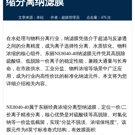
缩分离纳滤膜
文章来源：本站
作者：超级管理员
点击量：476 次
在水处理与物料分离行业，纳滤膜凭借介于超滤与反渗透
之间的分离精度，成为离子选择性分离、水质软化、物料
浓缩的核心组件。东丽
NE8040-40
纳滤膜元件凭
其
高脱除
硫酸镁、低脱除一价离子的稳定性能，兼顾大通量与长寿
命，在市政供水、工业分盐、物料浓缩等场景中广泛应
用，成为行业内高性价比的标准化纳滤元件。
本文将为您
详细介绍相关内容。
NE8040-40属于东丽经典浓缩分离型纳滤膜，定位一价/二
价离子精准分离，核心优势是对硫酸镁等高脱除、对氯化
钠等一价盐低截留，实现“分盐不脱淡、浓缩保纯度”。该
膜元件为8英寸标准卷式结构，有效膜面积